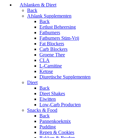
Afslanken & Dieet
Back
Afslank Supplementen
Back
Eetlust Beheersing
Fatburners
Fatburners Stim-Vrij
Fat Blockers
Carb Blockers
Groene Thee
CLA
L-Carnitine
Ketose
Diuretische Supplementen
Dieet
Back
Dieet Shakes
Eiwitten
Low-Carb Producten
Snacks & Food
Back
Pannenkoekmix
Pudding
Repen & Cookies
Bakken & Braden