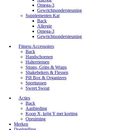
Omega-3
Gewrichtsondersteuning
Supplementen Kat
Back
Allergie
Omega-3
Gewrichtsondersteuning
Fitness Accessoires
Back
Handschoenen
Halterriemen
Straps, Grips & Wraps
Shakebekers & Flessen
Pill Box & Organizers
Sporttassen
Sweet Sweat
Acties
Back
Aanbieding
Koop X, krijg Y met korting
Opruiming
Merken
Doelstelling