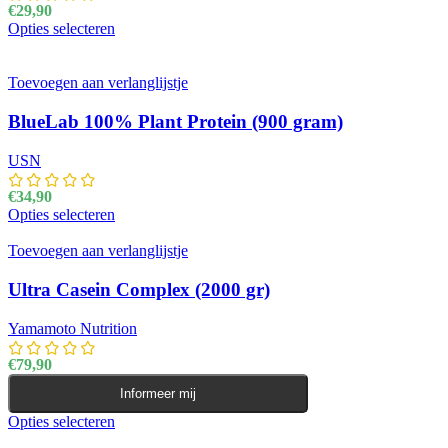
€
29,90
Opties selecteren
Dit product heeft meerdere variaties. Deze optie kan
gekozen worden op de productpagina
Toevoegen aan verlanglijstje
BlueLab 100% Plant Protein (900 gram)
USN
€
34,90
Opties selecteren
Dit product heeft meerdere variaties. Deze optie kan
gekozen worden op de productpagina
Toevoegen aan verlanglijstje
Ultra Casein Complex (2000 gr)
Yamamoto Nutrition
€
79,90
Informeer mij
Opties selecteren
Dit product heeft meerdere variaties. Deze optie kan
gekozen worden op de productpagina