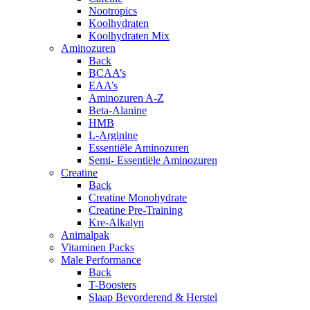
Nootropics
Koolhydraten
Koolhydraten Mix
Aminozuren
Back
BCAA’s
EAA’s
Aminozuren A-Z
Beta-Alanine
HMB
L-Arginine
Essentiële Aminozuren
Semi- Essentiële Aminozuren
Creatine
Back
Creatine Monohydrate
Creatine Pre-Training
Kre-Alkalyn
Animalpak
Vitaminen Packs
Male Performance
Back
T-Boosters
Slaap Bevorderend & Herstel