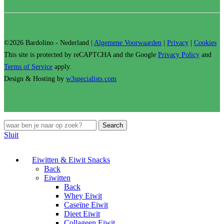
©2026 Bardolino - Nederland |
Algemene Voorwaarden
|
Privacy
|
Cookies
This site is protected by reCAPTCHA and the Google
Privacy Policy
and
Terms of Service
apply.
Design & Hosting by
w3specialists.com
Search
Sluit
Eiwitten & Eiwit Snacks
Back
Eiwitten
Back
Whey Eiwit
Caseïne Eiwit
Dieet Eiwit
Collageen Eiwit