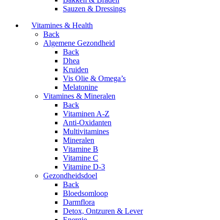
Sauzen & Dressings
Vitamines & Health
Back
Algemene Gezondheid
Back
Dhea
Kruiden
Vis Olie & Omega’s
Melatonine
Vitamines & Mineralen
Back
Vitaminen A-Z
Anti-Oxidanten
Multivitamines
Mineralen
Vitamine B
Vitamine C
Vitamine D-3
Gezondheidsdoel
Back
Bloedsomloop
Darmflora
Detox, Ontzuren & Lever
Energie