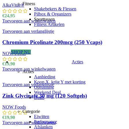
Fitness
AlkaVitae®
Shakebekers & Flessen
Pilbox & Organizers
€
24,95
Sporttassen
Toevoegen aan winkelwagen
Fitness Artikelen
Toevoegen aan verlanglijstje
Chromium Picolinate 200mcg (250 Vcaps)
SHOP NU
NOW Foods
Acties
€
19,90
Toevoegen aan winkelwagen
Acties
Aanbieding
Koop X, krijg Y met korting
Toevoegen aan verlanglijstje
Opruiming
Weekend Deal
Zink Glycinate 30 mg (120 Softgels)
Deals
NOW Foods
Categorie
Eiwitten
€
19,90
Performance
Toevoegen aan winkelwagen
Afslanken