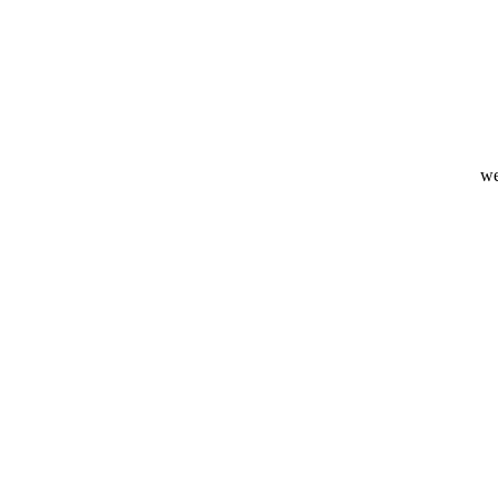
uwste
we