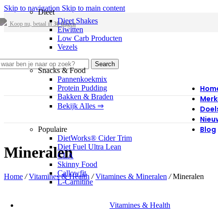
Skip to navigation
Skip to main content
Dieet
Dieet Shakes
Koop nu, betaal in
30 dagen
Eiwitten
Low Carb Producten
Vezels
Search
Snacks & Food
Pannenkoekmix
Protein Pudding
Hom
Bakken & Braden
Merk
Bekijk Alles ⇒
Doel
Nieu
Blog
Populaire
DietWorks® Cider Trim
Diet Fuel Ultra Lean
Mineralen
CLA
Skinny Food
Callowfit
Home
/
Vitamines & Health
/
Vitamines & Mineralen
/
Mineralen
L-Carnitine
Vitamines & Health