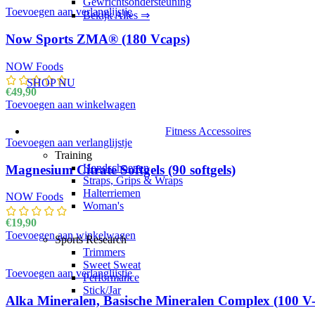
Gewrichtsondersteuning
Toevoegen aan verlanglijstje
Bekijk Alles ⇒
Now Sports ZMA® (180 Vcaps)
NOW Foods
SHOP NU
€
49,90
Toevoegen aan winkelwagen
Fitness Accessoires
Toevoegen aan verlanglijstje
Training
Handschoenen
Magnesium Citrate Softgels (90 softgels)
Straps, Grips & Wraps
Halterriemen
NOW Foods
Woman's
€
19,90
Toevoegen aan winkelwagen
Sports Research
Trimmers
Sweet Sweat
Toevoegen aan verlanglijstje
Performance
Stick/Jar
Alka Mineralen, Basische Mineralen Complex (100 V-