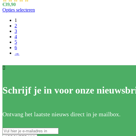
€
39,90
Opties selecteren
Dit product heeft meerdere variaties. Deze optie k
1
2
3
4
5
6
→
Schrijf je in voor onze nieuwsbri
Ontvang het laatste nieuws direct in je mailbox.