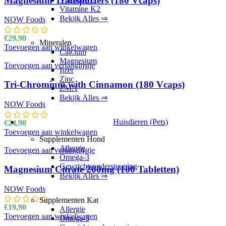
Magnesium Transporters (180 Vcaps)
Vitamine K2
Bekijk Alles ⇒
NOW Foods
€
29,90
Mineralen
Toevoegen aan winkelwagen
Calcium
Magnesium
Toevoegen aan verlanglijstje
Ijzer
Zinc
Tri-Chromium with Cinnamon (180 Vcaps)
ZMA
Bekijk Alles ⇒
NOW Foods
Huisdieren (Pets)
€
24,90
Toevoegen aan winkelwagen
Supplementen Hond
Allergie
Toevoegen aan verlanglijstje
Omega-3
Gewrichtsondersteuning
Magnesium Citrate 200mg (100 Tabletten)
Bekijk Alles ⇒
NOW Foods
Supplementen Kat
€
19,90
Allergie
Toevoegen aan winkelwagen
Omega-3