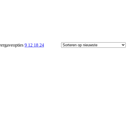
ergaveopties
9
12
18
24