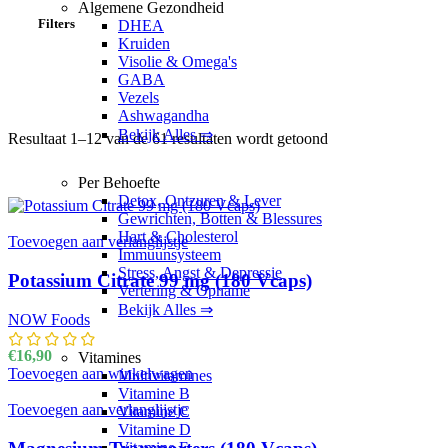
Algemene Gezondheid
Filters
DHEA
Kruiden
Visolie & Omega's
GABA
Vezels
Ashwagandha
Bekijk Alles ⇒
Resultaat 1–12 van de 61 resultaten wordt getoond
Gesorteerd op nie
Per Behoefte
Detox, Ontzuren & Lever
Gewrichten, Botten & Blessures
Hart & Cholesterol
Toevoegen aan verlanglijstje
Immuunsysteem
Stress, Angst & Depressie
Potassium Citrate 99 mg (180 Vcaps)
Vertering & Opname
Bekijk Alles ⇒
NOW Foods
€
16,90
Vitamines
Toevoegen aan winkelwagen
Multivitamines
Vitamine B
Toevoegen aan verlanglijstje
Vitamine C
Vitamine D
Vitamine E