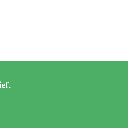
an gekozen worden op de productpagina
ef.