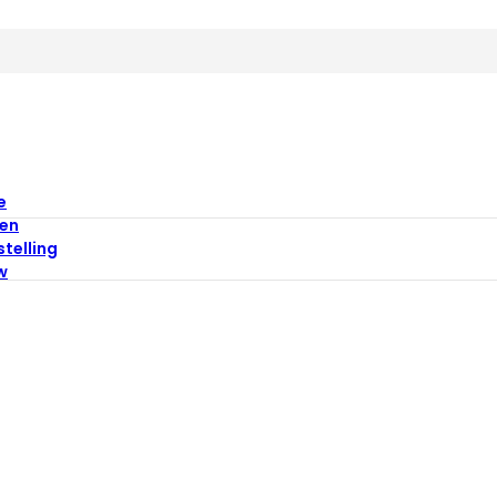
e
en
stelling
w