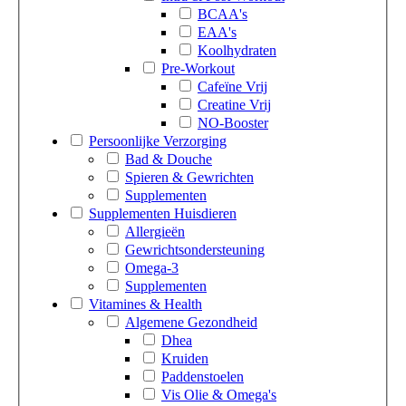
BCAA's
EAA's
Koolhydraten
Pre-Workout
Cafeïne Vrij
Creatine Vrij
NO-Booster
Persoonlijke Verzorging
Bad & Douche
Spieren & Gewrichten
Supplementen
Supplementen Huisdieren
Allergieën
Gewrichtsondersteuning
Omega-3
Supplementen
Vitamines & Health
Algemene Gezondheid
Dhea
Kruiden
Paddenstoelen
Vis Olie & Omega's