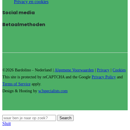
Privacy en cookies
Social media
Betaalmethoden
©2026 Bardolino - Nederland |
Algemene Voorwaarden
|
Privacy
|
Cookies
This site is protected by reCAPTCHA and the Google
Privacy Policy
and
Terms of Service
apply.
Design & Hosting by
w3specialists.com
Search
Sluit