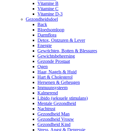
Vitamine B
Vitamine C
Vitamine D-3
Gezondheidsdoel
Back
Bloedsomloop
Darmflora
Detox, Ontzuren & Lever
Energie
Gewrichten, Botten & Blessures
Gewichtsbeheersing
Gezonde Prostaat
Ogen
Haar, Nagels & Huid
Hart & Cholesterol
Hersenen & Geheugen
Immuunsysteem
Kalmerend
Libido (seksuele stimulans)
Mentale Gezondheid
Nachtrust
Gezondheid Man
Gezondheid Vrouw
Gezondheid Kind
Stress, Angst & Depressie