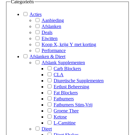
Categorieën
Acties
Aanbieding
Afslanken
Deals
Eiwitten
Koop X, krijg Y met korting
Performance
Afslanken & Dieet
Afslank Supplementen
Carb Blockers
CLA
Diuretische Supplementen
Eetlust Beheersing
Fat Blockers
Fatburners
Fatburners Stim-Vrij
Groene Thee
Ketose
L-Carnitine
Dieet
Dieet Shakes