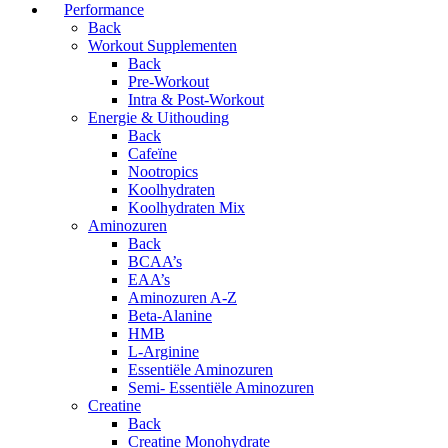
Performance
Back
Workout Supplementen
Back
Pre-Workout
Intra & Post-Workout
Energie & Uithouding
Back
Cafeïne
Nootropics
Koolhydraten
Koolhydraten Mix
Aminozuren
Back
BCAA’s
EAA’s
Aminozuren A-Z
Beta-Alanine
HMB
L-Arginine
Essentiële Aminozuren
Semi- Essentiële Aminozuren
Creatine
Back
Creatine Monohydrate