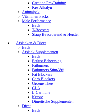
Creatine Pre-Training
Kre-Alkalyn
Animalpak
Vitaminen Packs
Male Performance
Back
T-Boosters
Slaap Bevorderend & Herstel
Afslanken & Dieet
Back
Afslank Supplementen
Back
Eetlust Beheersing
Fatburners
Fatburners Stim-Vrij
Fat Blockers
Carb Blockers
Groene Thee
CLA
L-Carnitine
Ketose
Diuretische Supplementen
Dieet
Back