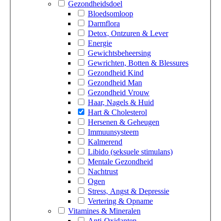
Gezondheidsdoel
Bloedsomloop
Darmflora
Detox, Ontzuren & Lever
Energie
Gewichtsbeheersing
Gewrichten, Botten & Blessures
Gezondheid Kind
Gezondheid Man
Gezondheid Vrouw
Haar, Nagels & Huid
Hart & Cholesterol
Hersenen & Geheugen
Immuunsysteem
Kalmerend
Libido (seksuele stimulans)
Mentale Gezondheid
Nachtrust
Ogen
Stress, Angst & Depressie
Vertering & Opname
Vitamines & Mineralen
Anti-Oxidanten