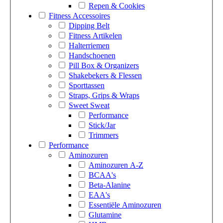
Repen & Cookies
Fitness Accessoires
Dipping Belt
Fitness Artikelen
Halterriemen
Handschoenen
Pill Box & Organizers
Shakebekers & Flessen
Sporttassen
Straps, Grips & Wraps
Sweet Sweat
Performance
Stick/Jar
Trimmers
Performance
Aminozuren
Aminozuren A-Z
BCAA's
Beta-Alanine
EAA's
Essentiële Aminozuren
Glutamine