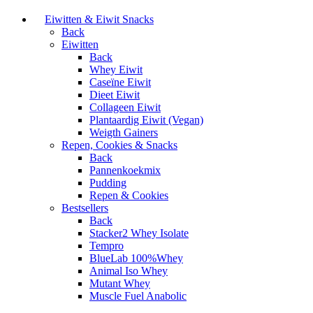
Eiwitten & Eiwit Snacks
Back
Eiwitten
Back
Whey Eiwit
Caseïne Eiwit
Dieet Eiwit
Collageen Eiwit
Plantaardig Eiwit (Vegan)
Weigth Gainers
Repen, Cookies & Snacks
Back
Pannenkoekmix
Pudding
Repen & Cookies
Bestsellers
Back
Stacker2 Whey Isolate
Tempro
BlueLab 100%Whey
Animal Iso Whey
Mutant Whey
Muscle Fuel Anabolic