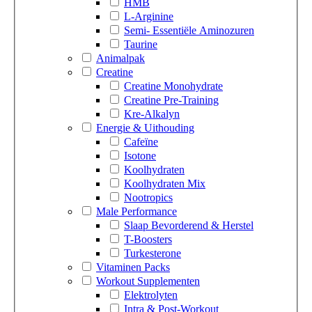
HMB
L-Arginine
Semi- Essentiële Aminozuren
Taurine
Animalpak
Creatine
Creatine Monohydrate
Creatine Pre-Training
Kre-Alkalyn
Energie & Uithouding
Cafeïne
Isotone
Koolhydraten
Koolhydraten Mix
Nootropics
Male Performance
Slaap Bevorderend & Herstel
T-Boosters
Turkesterone
Vitaminen Packs
Workout Supplementen
Elektrolyten
Intra & Post-Workout