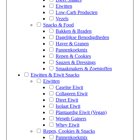
Eiwitten
Low-Carb Producten
Vezels
Snacks & Food
Bakken & Braden
Dagelijkse Benodigdheden
Haver & Granen
Pannenkoekmix
Repen & Cookies
Sauzen & Dressings
Smaakmakers & Zoetstoffen
Eiwitten & Eiwit Snacks
Eiwitten
Caseïne Eiwit
Collageen Eiwit
Dieet Eiwit
Isolaat Eiwit
Plantaardig Eiwit (Vegan)
Weigth Gainers
Whey Eiwit
Repen, Cookies & Snacks
Pannenkoekmix