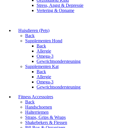
Gezondheid Kind
Stress, Angst & Depressie
Vertering & Opname
Huisdieren (Pets)
Back
Supplementen Hond
Back
Allergie
Omega-3
Gewrichtsondersteuning
Supplementen Kat
Back
Allergie
Omega-3
Gewrichtsondersteuning
Fitness Accessoires
Back
Handschoenen
Halterriemen
Straps, Grips & Wraps
Shakebekers & Flessen
Pill Box & Organizers