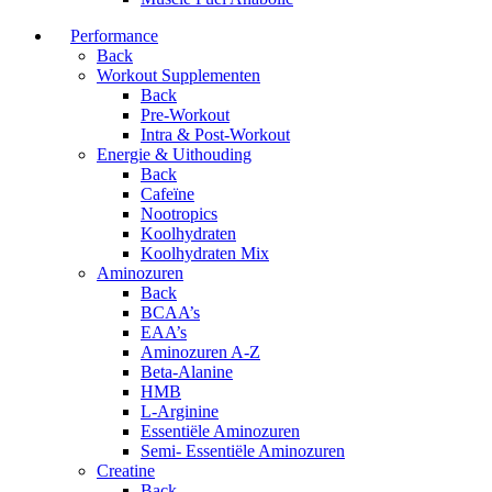
Performance
Back
Workout Supplementen
Back
Pre-Workout
Intra & Post-Workout
Energie & Uithouding
Back
Cafeïne
Nootropics
Koolhydraten
Koolhydraten Mix
Aminozuren
Back
BCAA’s
EAA’s
Aminozuren A-Z
Beta-Alanine
HMB
L-Arginine
Essentiële Aminozuren
Semi- Essentiële Aminozuren
Creatine
Back