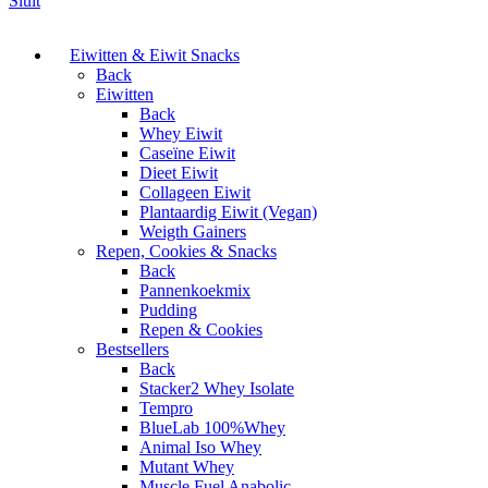
Sluit
Eiwitten & Eiwit Snacks
Back
Eiwitten
Back
Whey Eiwit
Caseïne Eiwit
Dieet Eiwit
Collageen Eiwit
Plantaardig Eiwit (Vegan)
Weigth Gainers
Repen, Cookies & Snacks
Back
Pannenkoekmix
Pudding
Repen & Cookies
Bestsellers
Back
Stacker2 Whey Isolate
Tempro
BlueLab 100%Whey
Animal Iso Whey
Mutant Whey
Muscle Fuel Anabolic