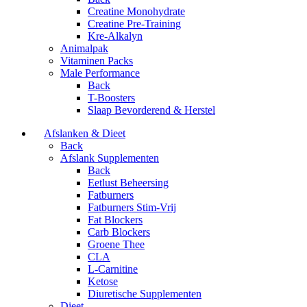
Creatine Monohydrate
Creatine Pre-Training
Kre-Alkalyn
Animalpak
Vitaminen Packs
Male Performance
Back
T-Boosters
Slaap Bevorderend & Herstel
Afslanken & Dieet
Back
Afslank Supplementen
Back
Eetlust Beheersing
Fatburners
Fatburners Stim-Vrij
Fat Blockers
Carb Blockers
Groene Thee
CLA
L-Carnitine
Ketose
Diuretische Supplementen
Dieet