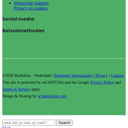
WhatsApp Support
Privacy en cookies
Social media
Betaalmethoden
©2026 Bardolino - Nederland |
Algemene Voorwaarden
|
Privacy
|
Cookies
This site is protected by reCAPTCHA and the Google
Privacy Policy
and
Terms of Service
apply.
Design & Hosting by
w3specialists.com
Search