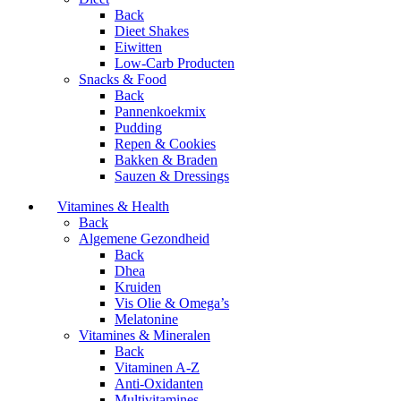
Back
Dieet Shakes
Eiwitten
Low-Carb Producten
Snacks & Food
Back
Pannenkoekmix
Pudding
Repen & Cookies
Bakken & Braden
Sauzen & Dressings
Vitamines & Health
Back
Algemene Gezondheid
Back
Dhea
Kruiden
Vis Olie & Omega’s
Melatonine
Vitamines & Mineralen
Back
Vitaminen A-Z
Anti-Oxidanten
Multivitamines