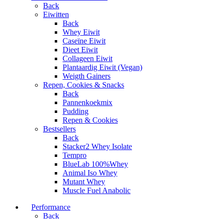
Back
Eiwitten
Back
Whey Eiwit
Caseïne Eiwit
Dieet Eiwit
Collageen Eiwit
Plantaardig Eiwit (Vegan)
Weigth Gainers
Repen, Cookies & Snacks
Back
Pannenkoekmix
Pudding
Repen & Cookies
Bestsellers
Back
Stacker2 Whey Isolate
Tempro
BlueLab 100%Whey
Animal Iso Whey
Mutant Whey
Muscle Fuel Anabolic
Performance
Back