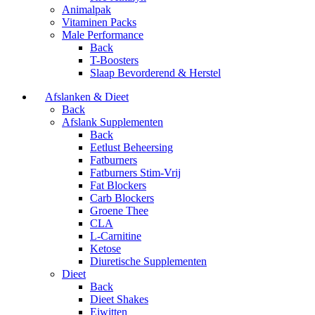
Animalpak
Vitaminen Packs
Male Performance
Back
T-Boosters
Slaap Bevorderend & Herstel
Afslanken & Dieet
Back
Afslank Supplementen
Back
Eetlust Beheersing
Fatburners
Fatburners Stim-Vrij
Fat Blockers
Carb Blockers
Groene Thee
CLA
L-Carnitine
Ketose
Diuretische Supplementen
Dieet
Back
Dieet Shakes
Eiwitten