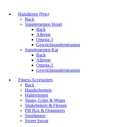
Huisdieren (Pets)
Back
Supplementen Hond
Back
Allergie
Omega-3
Gewrichtsondersteuning
Supplementen Kat
Back
Allergie
Omega-3
Gewrichtsondersteuning
Fitness Accessoires
Back
Handschoenen
Halterriemen
Straps, Grips & Wraps
Shakebekers & Flessen
Pill Box & Organizers
Sporttassen
Sweet Sweat