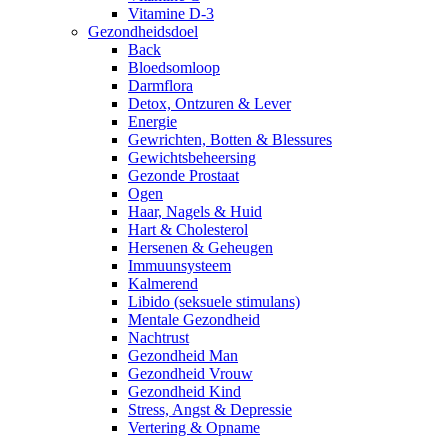
Vitamine D-3
Gezondheidsdoel
Back
Bloedsomloop
Darmflora
Detox, Ontzuren & Lever
Energie
Gewrichten, Botten & Blessures
Gewichtsbeheersing
Gezonde Prostaat
Ogen
Haar, Nagels & Huid
Hart & Cholesterol
Hersenen & Geheugen
Immuunsysteem
Kalmerend
Libido (seksuele stimulans)
Mentale Gezondheid
Nachtrust
Gezondheid Man
Gezondheid Vrouw
Gezondheid Kind
Stress, Angst & Depressie
Vertering & Opname