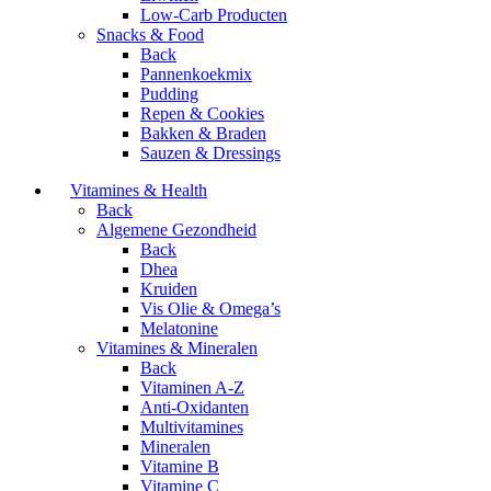
Low-Carb Producten
Snacks & Food
Back
Pannenkoekmix
Pudding
Repen & Cookies
Bakken & Braden
Sauzen & Dressings
Vitamines & Health
Back
Algemene Gezondheid
Back
Dhea
Kruiden
Vis Olie & Omega’s
Melatonine
Vitamines & Mineralen
Back
Vitaminen A-Z
Anti-Oxidanten
Multivitamines
Mineralen
Vitamine B
Vitamine C