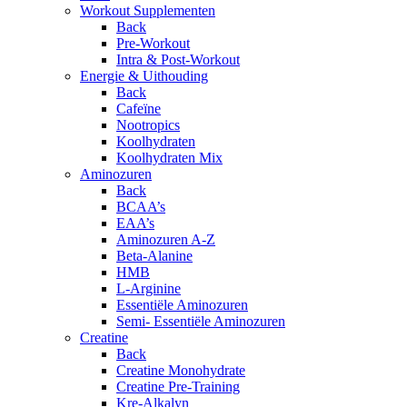
Workout Supplementen
Back
Pre-Workout
Intra & Post-Workout
Energie & Uithouding
Back
Cafeïne
Nootropics
Koolhydraten
Koolhydraten Mix
Aminozuren
Back
BCAA’s
EAA’s
Aminozuren A-Z
Beta-Alanine
HMB
L-Arginine
Essentiële Aminozuren
Semi- Essentiële Aminozuren
Creatine
Back
Creatine Monohydrate
Creatine Pre-Training
Kre-Alkalyn