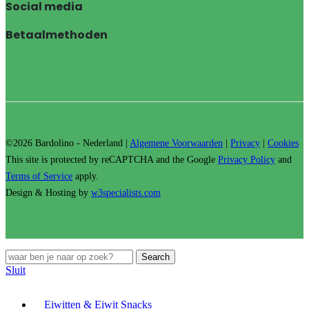
Social media
Betaalmethoden
©2026 Bardolino - Nederland |
Algemene Voorwaarden
|
Privacy
|
Cookies
This site is protected by reCAPTCHA and the Google
Privacy Policy
and
Terms of Service
apply.
Design & Hosting by
w3specialists.com
Search
Sluit
Eiwitten & Eiwit Snacks