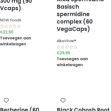
300 mg (90
Basisch
Vcaps)
spermidine
NOW Foods
complex (60
VegaCaps)
€
22,90
Toevoegen aan
AlkaVitae®
winkelwagen
€
29,95
Toevoegen aan
winkelwagen
Berberine (60
Black Cohosh Root