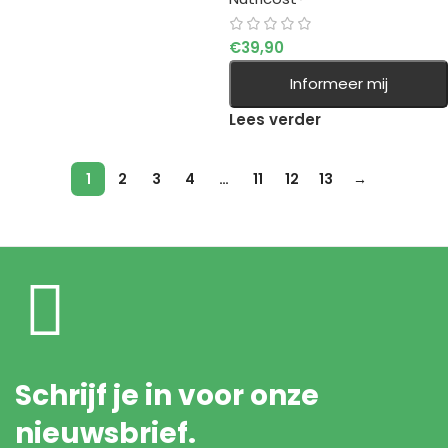
€
39,90
Informeer mij
Lees verder
1
2
3
4
…
11
12
13
→
Schrijf je in voor onze
nieuwsbrief.