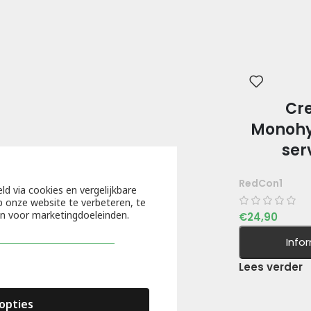
Cr
Monohy
ser
RedCon1
ld via cookies en vergelijkbare
 onze website te verbeteren, te
en voor marketingdoeleinden.
€
24,90
Info
Lees verder
opties