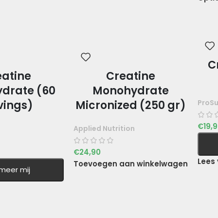
C
eatine
Creatine
drate (60
Monohydrate
ProS
vings)
Micronized (250 gr)
€
19,
Applied Nutrition
€
24,90
Lees 
Toevoegen aan winkelwagen
rmeer mij