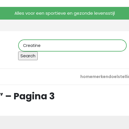
Alles voor een sportieve en gezonde levensstijl
Search
home
merken
doelstell
” – Pagina 3