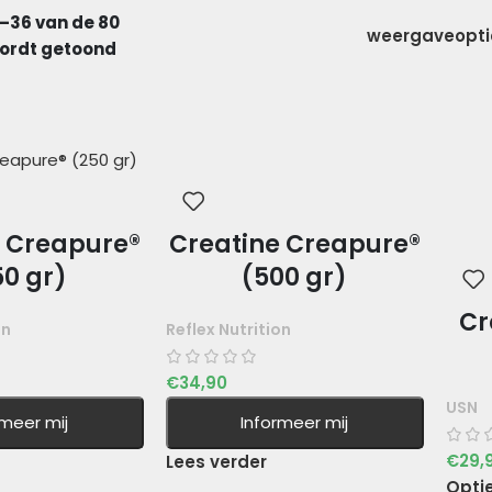
–36 van de 80
weergaveopt
wordt getoond
e Creapure®
Creatine Creapure®
50 gr)
(500 gr)
Cr
on
Reflex Nutrition
€
34,90
USN
rmeer mij
Informeer mij
€
29,
Lees verder
Opti