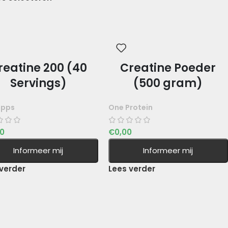
reatine 200 (40
Creatine Poeder
Servings)
(500 gram)
upps
One Protein
90
€
0,00
Informeer mij
Informeer mij
verder
Lees verder