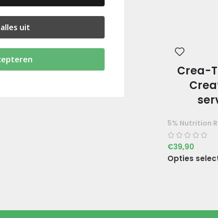
alles uit
cepteren
Crea-T
Crea
ser
5% Nutrition R
€
39,90
Opties selec