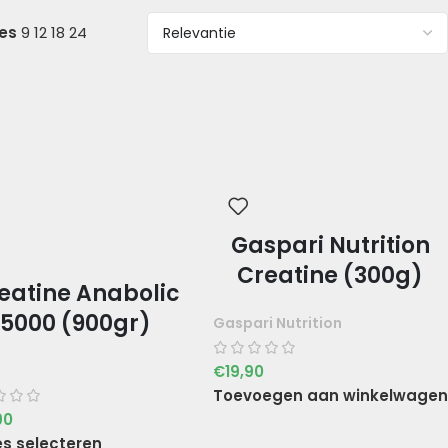
ies
9
12
18
24
Gaspari Nutrition
Creatine (300g)
eatine Anabolic
5000 (900gr)
Gaspari Nutrition
€
19,90
Toevoegen aan winkelwagen
90
es selecteren