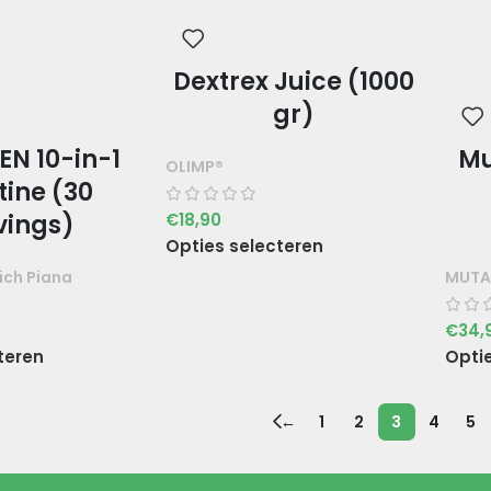
Dextrex Juice (1000
gr)
EN 10-in-1
Mu
OLIMP®
tine (30
€
18,90
vings)
Opties selecteren
ich Piana
MUTA
€
34,
teren
Opti
←
1
2
3
4
5