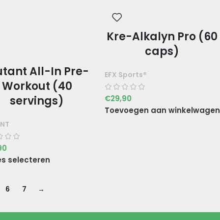
Kre-Alkalyn Pro (60
caps)
tant All-In Pre-
EFX Sports®
Workout (40
€
29,90
servings)
Toevoegen aan winkelwagen
NT
90
es selecteren
6
7
→