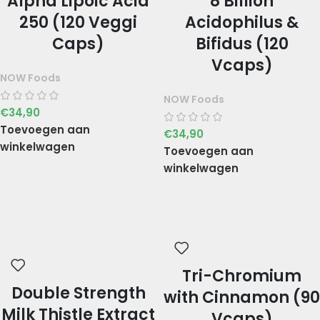
Alpha Lipoic Acid
8 Billion
250 (120 Veggi
Acidophilus &
Caps)
Bifidus (120
Vcaps)
NOW Foods
NOW Foods
€
34,90
Toevoegen aan
€
34,90
winkelwagen
Toevoegen aan
winkelwagen
Tri-Chromium
Double Strength
with Cinnamon (90
Milk Thistle Extract
Vcaps)