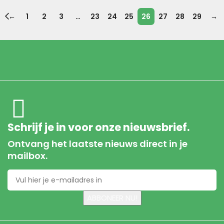
←
1
2
3
…
23
24
25
26
27
28
29
→
Schrijf je in voor onze nieuwsbrief.
Ontvang het laatste nieuws direct in je
mailbox.