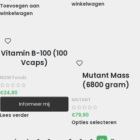
winkelwagen
Toevoegen aan
winkelwagen
Vitamin B-100 (100
Vcaps)
Mutant Mass
NOW Foods
(6800 gram)
€
24,90
MUTANT
Informeer mij
€
79,90
Lees verder
Opties selecteren