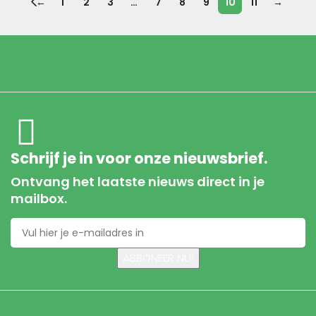
←
1
2
3
…
7
8
9
10
11
→
Schrijf je in voor onze nieuwsbrief.
Ontvang het laatste nieuws direct in je
mailbox.