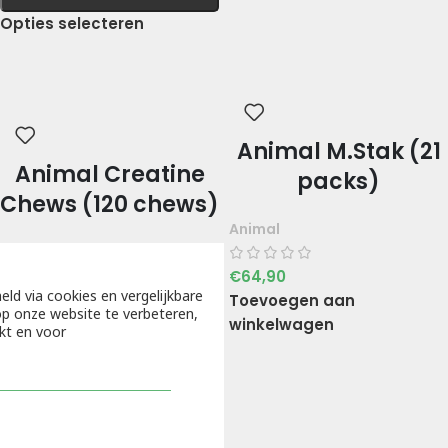
Opties selecteren
Animal M.Stak (21
Animal Creatine
packs)
Chews (120 chews)
Animal
Universal Nutrition
€
64,90
eld via cookies en vergelijkbare
€
44,90
Toevoegen aan
p onze website te verbeteren,
Opties selecteren
winkelwagen
kt en voor