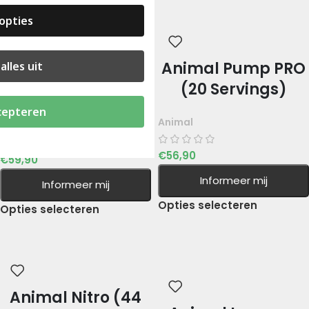
opties
Animal Cuts
Animal Pump PRO
alles uit
Powder (42
(20 Servings)
servings)
cepteren
Animal
Animal
€
56,90
€
59,90
Informeer mij
Informeer mij
Opties selecteren
Opties selecteren
Animal Nitro (44